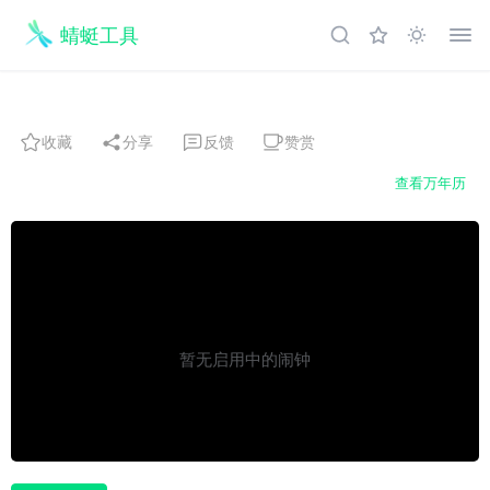
蜻蜓工具
收藏
分享
反馈
赞赏
查看万年历
暂无启用中的闹钟