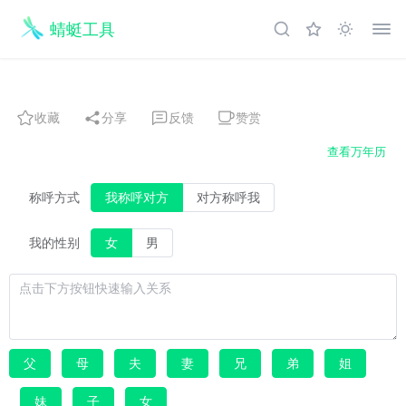
蜻蜓工具
收藏
分享
反馈
赞赏
查看万年历
称呼方式
我称呼对方
对方称呼我
我的性别
女
男
父
母
夫
妻
兄
弟
姐
妹
子
女